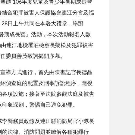
舉辦 106年度兒童及青少年暑期成長營
署結合犯罪被害人保護協會連江分會及福
月28日上午共同在本署大禮堂，舉辦
年暑期成長營」活動，本次活動報名人數
動由連江地檢署莊檢察長榮松及犯罪被害
主任委員善茂致詞揭開序幕。
律宣導方式進行，首先由陳書記官長德晶
介紹偵查庭的配置及刑事訴訟程序，隨後
的各項設施；接著至法院參觀法庭及被告
伙印象深刻，警惕自己避免犯罪。
隊李警務員政餘及連江縣消防局官小隊長
到的法律、消防問題並瞭解各種犯罪行