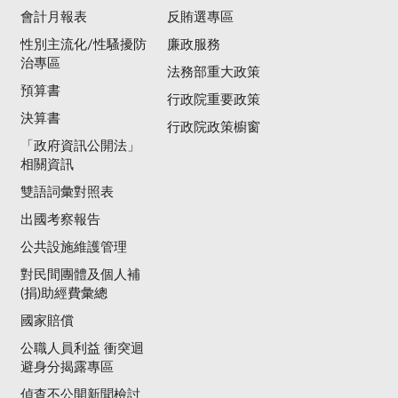
會計月報表
反賄選專區
性別主流化/性騷擾防
廉政服務
治專區
法務部重大政策
預算書
行政院重要政策
決算書
行政院政策櫥窗
「政府資訊公開法」
相關資訊
雙語詞彙對照表
出國考察報告
公共設施維護管理
對民間團體及個人補
(捐)助經費彙總
國家賠償
公職人員利益 衝突迴
避身分揭露專區
偵查不公開新聞檢討