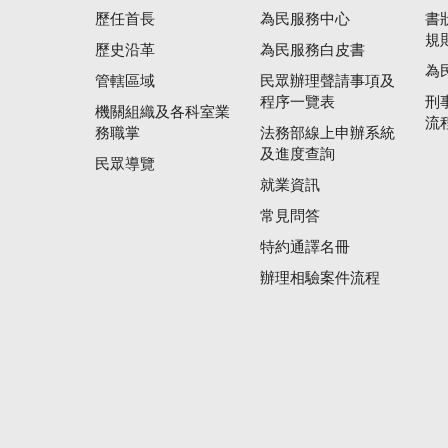
歷任首長
為民服務中心
書
規
歷史沿革
為民服務白皮書
為
管轄區域
民眾辦理聲請事項及
程序一覽表
刑
機關組織及各科室業
流
務職掌
法務部線上申辦系統
及進度查詢
民眾導覽
就業資訊
常見問答
特約通譯名冊
辦理相驗案件流程