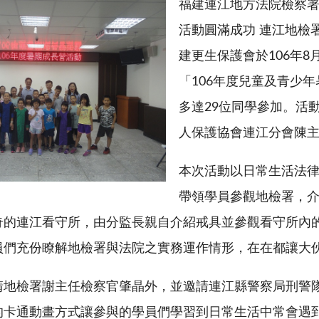
福建連江地方法院檢察署
活動圓滿成功 連江地檢
建更生保護會於106年8
「106年度兒童及青少
多達29位同學參加。活
人保護協會連江分會陳
本次活動以日常生活法
帶領學員參觀地檢署，
奇的連江看守所，由分監長親自介紹戒具並參觀看守所內
員們充份瞭解地檢署與法院之實務運作情形，在在都讓大
請地檢署謝主任檢察官肇晶外，並邀請連江縣警察局刑警
的卡通動畫方式讓參與的學員們學習到日常生活中常會遇