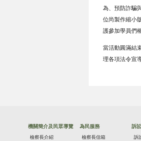
為、預防詐騙
位尚製作縮小
護參加學員們
當活動圓滿結
理各項法令宣
機關簡介及民眾導覽
為民服務
訴
檢察長介紹
檢察長信箱
訴