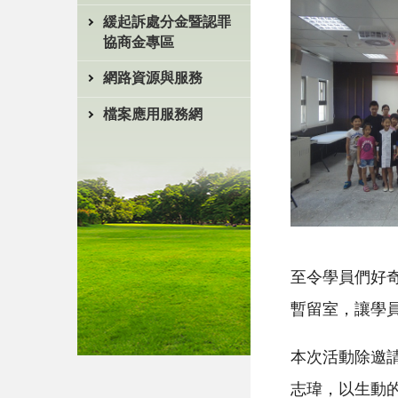
緩起訴處分金暨認罪
協商金專區
網路資源與服務
檔案應用服務網
至令學員們好
暫留室，讓學
本次活動除邀
志瑋，以生動