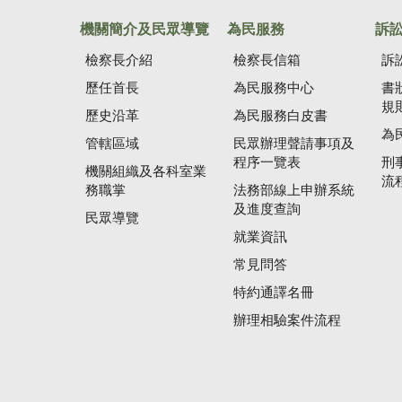
機關簡介及民眾導覽
為民服務
訴
檢察長介紹
檢察長信箱
訴
歷任首長
為民服務中心
書
規
歷史沿革
為民服務白皮書
為
管轄區域
民眾辦理聲請事項及
程序一覽表
刑
機關組織及各科室業
流
務職掌
法務部線上申辦系統
及進度查詢
民眾導覽
就業資訊
常見問答
特約通譯名冊
辦理相驗案件流程