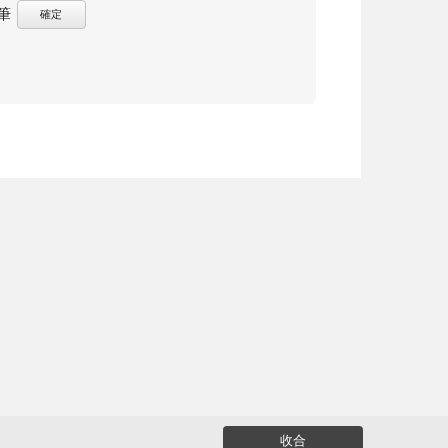
筆
確定
收合