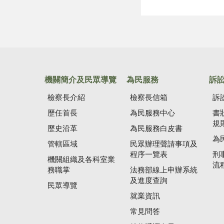
機關簡介及民眾導覽
為民服務
訴
檢察長介紹
檢察長信箱
訴
歷任首長
為民服務中心
書
規
歷史沿革
為民服務白皮書
為
管轄區域
民眾辦理聲請事項及
程序一覽表
刑
機關組織及各科室業
流
務職掌
法務部線上申辦系統
及進度查詢
民眾導覽
就業資訊
常見問答