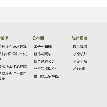
訟輔導
公布欄
統計園地
訟程序介紹及輔導
電子公布欄
園地導覽
狀範例及司法狀紙
發佈新聞稿
檢察統計
則
偵查終結公告
專題分析
民服務工作流程圖
公示送達與公告
相關網站
事保證金單一窗口
查扣物上稿專區
程圖