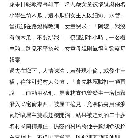
蘋果日報報導高雄市一名九歲女童被懷疑與兩名
小學生偷木瓜，遭木瓜樹女主人以細繩、水管，
當街綁在路燈桿教訓，女童哭求：「阿嬤，我沒
有偷木瓜，不要綁我！」仍遭綁半小時，一名機
車騎士路見不平搭救，女童母親則氣得向警察局
報案。
過去在鄉下，人情味濃，若發現小偷，或發生車
禍，往往引起村人公憤，「會先將竊賊打一頓再
說」，而動用私刑。屏東枋寮也曾發生一名慣竊
潛入民宅偷東西，被屋主撞見，竟拿防身用催淚
瓦斯噴屋主雙眼趁機開溜，結果被趕到的二十多
名村民圍捕抓住，憤怒的村民將他手腳綑綁後拴
在電桿上，不但以牙還牙，以催淚瓦斯噴他雙