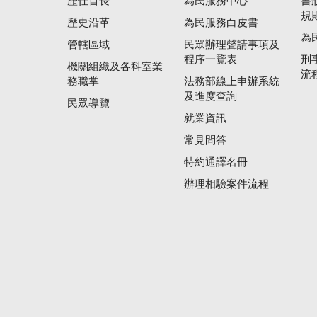
歷任首長
為民服務中心
書
規
歷史沿革
為民服務白皮書
為
管轄區域
民眾辦理聲請事項及
程序一覽表
刑
機關組織及各科室業
流
務職掌
法務部線上申辦系統
及進度查詢
民眾導覽
就業資訊
常見問答
特約通譯名冊
辦理相驗案件流程