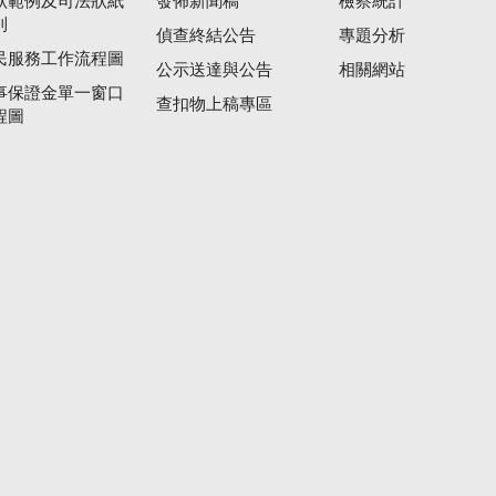
狀範例及司法狀紙
發佈新聞稿
檢察統計
則
偵查終結公告
專題分析
民服務工作流程圖
公示送達與公告
相關網站
事保證金單一窗口
查扣物上稿專區
程圖