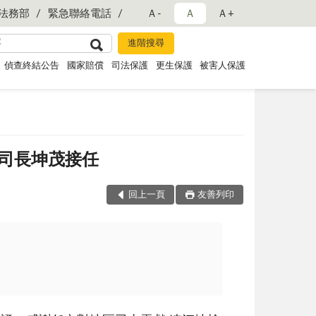
法務部
緊急聯絡電話
Ａ-
Ａ
Ａ+
偵查終結公告
國家賠償
司法保護
更生保護
被害人保護
司長坤茂接任
回上一頁
友善列印