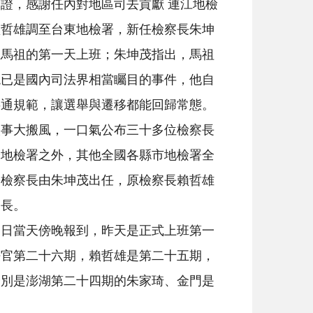
證，感謝任內對地區司去貢獻 連江地檢
賴哲雄調至台東地檢署，新任檢察長朱坤
在馬祖的第一天上班；朱坤茂指出，馬祖
現已是國內司法界相當矚目的事件，他自
共通規範，讓選舉與遷移都能回歸常態。
人事大搬風，一口氣公布三十多位檢察長
橋地檢署之外，其他全國各縣市地檢署全
署檢察長由朱坤茂出任，原檢察長賴哲雄
察長。
二日當天傍晚報到，昨天是正式上班第一
法官第二十六期，賴哲雄是第二十五期，
分別是澎湖第二十四期的朱家琦、金門是