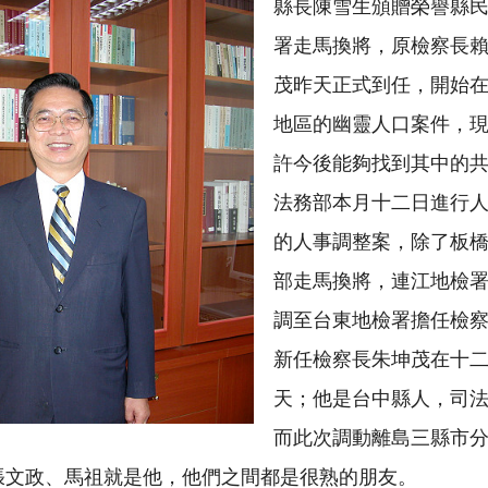
縣長陳雪生頒贈榮譽縣民
署走馬換將，原檢察長
茂昨天正式到任，開始
地區的幽靈人口案件，
許今後能夠找到其中的
法務部本月十二日進行
的人事調整案，除了板
部走馬換將，連江地檢
調至台東地檢署擔任檢
新任檢察長朱坤茂在十
天；他是台中縣人，司
而此次調動離島三縣市
張文政、馬祖就是他，他們之間都是很熟的朋友。