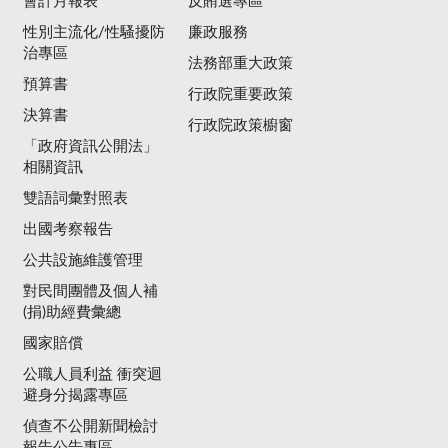
會計月報表
反賄選專區
性別主流化/性騷擾防
廉政服務
治專區
法務部重大政策
預算書
行政院重要政策
決算書
行政院政策櫥窗
「政府資訊公開法」
相關資訊
雙語詞彙對照表
出國考察報告
公共設施維護管理
對民間團體及個人補
(捐)助經費彙總
國家賠償
公職人員利益 衝突迴
避身分揭露專區
偵查不公開新聞檢討
報告公告專區