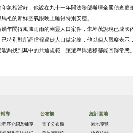
的印象相當好，他說在九十一年間法務部辦理全國偵查庭
得馬祖的新鮮空氣跟晚上睡得特別安穩。
這幾年鬧得風風雨雨的幽靈人口案件，朱坤茂說現已成國
，已特別對所謂虛報遷徙人口做定義，他以個人觀察表示
後能夠找到其中的共通規範，讓選舉與遷移都能回歸常態。
訟輔導
公布欄
統計園地
訟程序介紹及輔導
電子公布欄
園地導覽