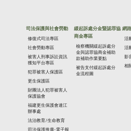
司法保護與社會勞動
緩起訴處分金暨認罪協
網
商金專區
修復式司法專區
活
檢察機關緩起訴處分
社會勞動專區
活
金與認罪協商金補助
被害人刑事訴訟資訊
影
款補助作業要點
獲知平台專區
相
被告支付緩起訴處分
犯罪被害人保護區
金流程圖
更生保護區
財團法人犯罪被害人
保護協會
福建更生保護會連江
辦事處
法治教育/生命教育
司法保護推廣-電子報