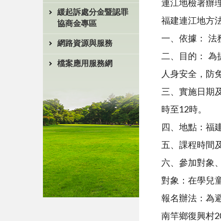
連江地檢署辦理
緩起訴處分金暨認罪
福建連江地方
協商金專區
一、依據： 法務
網路資源與服務
二、目的： 
檔案應用服務網
人身安全，防
三、實施日期及
時至12時。
四、地點：福
五、課程時間
六、參加對象
對象：在學兒
報名辦法：為
南竿鄉復興村