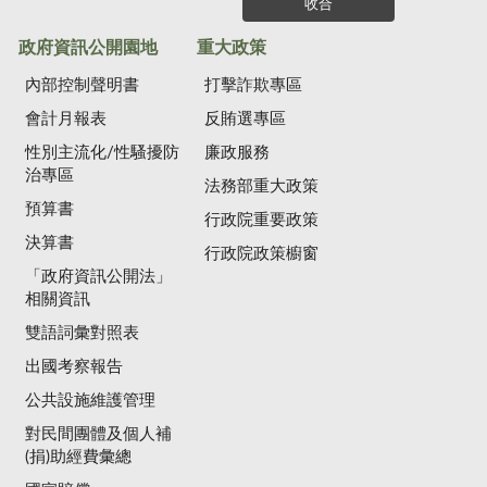
收合
政府資訊公開園地
重大政策
內部控制聲明書
打擊詐欺專區
會計月報表
反賄選專區
性別主流化/性騷擾防
廉政服務
治專區
法務部重大政策
預算書
行政院重要政策
決算書
行政院政策櫥窗
「政府資訊公開法」
相關資訊
雙語詞彙對照表
出國考察報告
公共設施維護管理
對民間團體及個人補
(捐)助經費彙總