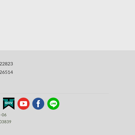
22823
6514
8-06
03839