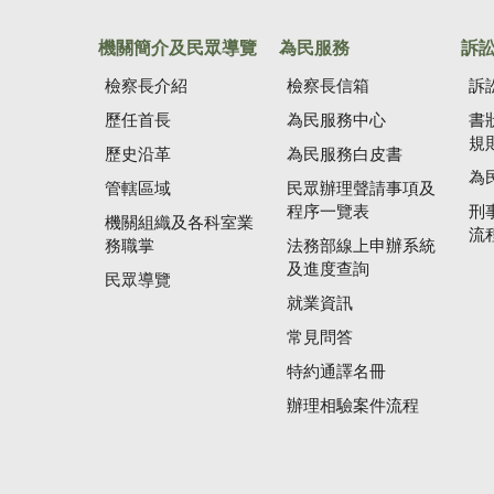
機關簡介及民眾導覽
為民服務
訴
檢察長介紹
檢察長信箱
訴
歷任首長
為民服務中心
書
規
歷史沿革
為民服務白皮書
為
管轄區域
民眾辦理聲請事項及
程序一覽表
刑
機關組織及各科室業
流
務職掌
法務部線上申辦系統
及進度查詢
民眾導覽
就業資訊
常見問答
特約通譯名冊
辦理相驗案件流程