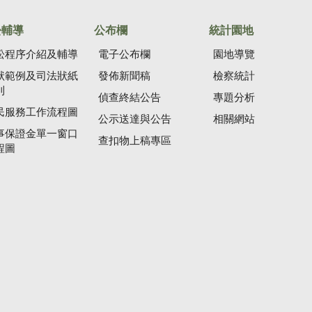
訟輔導
公布欄
統計園地
訟程序介紹及輔導
電子公布欄
園地導覽
狀範例及司法狀紙
發佈新聞稿
檢察統計
則
偵查終結公告
專題分析
民服務工作流程圖
公示送達與公告
相關網站
事保證金單一窗口
查扣物上稿專區
程圖