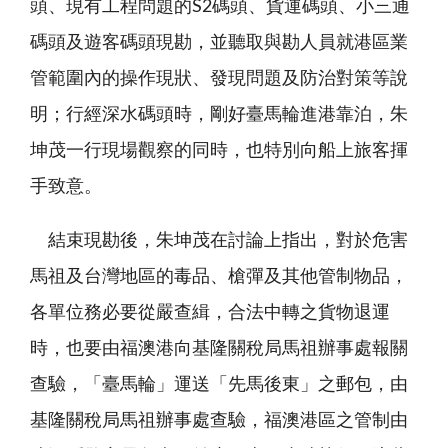
頭、現有工程問題的S2碼頭、貨運碼頭、小三通
碼頭及遊客碼頭現勘，並聽取與勘人員就港區業
管範圍內的操作現狀、發現問題及防治對策等說
明；行經深水碼頭時，剛好臺馬輪進港靠泊，朱
坤茂一行現場觀察的同時，也特別向船上旅客揮
手致意。
結束現勘後，朱坤茂在討論上指出，對於危害
馬祖及台灣地區的毒品、槍彈及其他管制物品，
各單位務必要從嚴查緝，合法中轉之貨物退運
時，也要由福澳港向基隆關稅局馬祖辦事處報關
查驗，「臺馬輪」運送「先馬後東」之郵包，由
基隆關稅局馬祖辦事處查驗，福澳港區之管制由