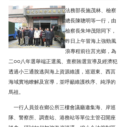
法務部長施茂林、檢察
總長陳聰明等一行，由
檢察長朱坤茂陪同下，
昨日上午冒海上強勁風
浪專程前往莒光鄉，為
二○○八年選舉端正選風、查察賄選宣導及經濟犯
透過小三通脫逃與海上資源維護，巡迴東、西莒
海域實地瞭解及宣導，並呼籲維護秩序、純淨的
馬祖。
一行人員並在鄉公所三樓會議廳邀集海、岸巡
隊、警察所、調查站、港務站等單位主管召開座