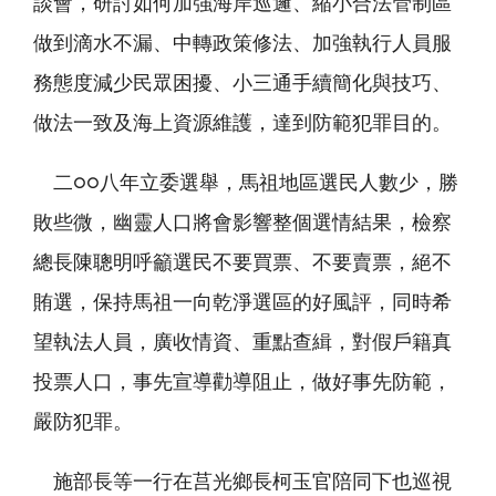
談會，研討如何加強海岸巡邏、縮小合法管制區
做到滴水不漏、中轉政策修法、加強執行人員服
務態度減少民眾困擾、小三通手續簡化與技巧、
做法一致及海上資源維護，達到防範犯罪目的。
二○○八年立委選舉，馬祖地區選民人數少，勝
敗些微，幽靈人口將會影響整個選情結果，檢察
總長陳聰明呼籲選民不要買票、不要賣票，絕不
賄選，保持馬祖一向乾淨選區的好風評，同時希
望執法人員，廣收情資、重點查緝，對假戶籍真
投票人口，事先宣導勸導阻止，做好事先防範，
嚴防犯罪。
施部長等一行在莒光鄉長柯玉官陪同下也巡視