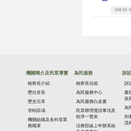
108-01-
機關簡介及民眾導覽
為民服務
訴
檢察長介紹
檢察長信箱
訴
歷任首長
為民服務中心
書
規
歷史沿革
為民服務白皮書
為
管轄區域
民眾辦理聲請事項及
程序一覽表
刑
機關組織及各科室業
流
務職掌
法務部線上申辦系統