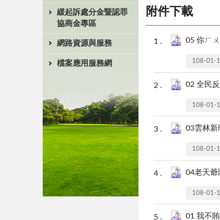
附件下載
緩起訴處分金暨認罪
協商金專區
05 你ㄏ
網路資源與服務
108-01-
檔案應用服務網
02 全民
108-01-
03雲林新
108-01-
04老天爺
108-01-
01 我不賄