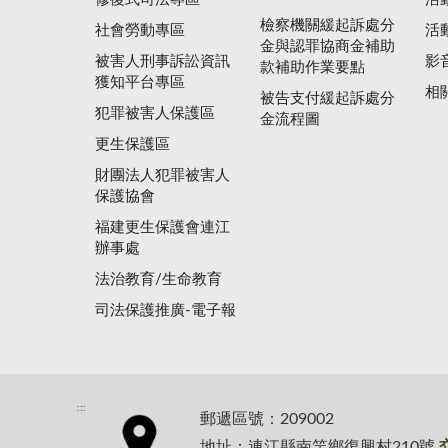
檢察機關緩起訴處分
社會勞動專區
活
金與認罪協商金補助
被害人刑事訴訟資訊
影
款補助作業要點
獲知平台專區
相
被告支付緩起訴處分
犯罪被害人保護區
金流程圖
更生保護區
財團法人犯罪被害人
保護協會
福建更生保護會連江
辦事處
法治教育/生命教育
司法保護推廣-電子報
:::
郵遞區號：209002
地址：連江縣南竿鄉復興村210號