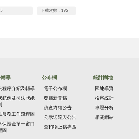
15
下載次數：192
訟輔導
公布欄
統計園地
訟程序介紹及輔導
電子公布欄
園地導覽
狀範例及司法狀紙
發佈新聞稿
檢察統計
則
偵查終結公告
專題分析
民服務工作流程圖
公示送達與公告
相關網站
事保證金單一窗口
查扣物上稿專區
程圖