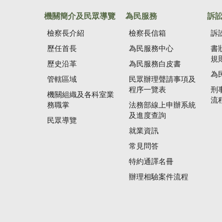
機關簡介及民眾導覽
為民服務
訴
檢察長介紹
檢察長信箱
訴
歷任首長
為民服務中心
書
規
歷史沿革
為民服務白皮書
為
管轄區域
民眾辦理聲請事項及
程序一覽表
刑
機關組織及各科室業
流
務職掌
法務部線上申辦系統
及進度查詢
民眾導覽
就業資訊
常見問答
特約通譯名冊
辦理相驗案件流程