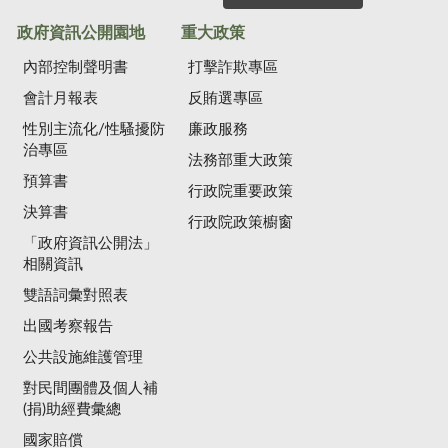
政府資訊公開園地
重大政策
內部控制聲明書
打擊詐欺專區
會計月報表
反賄選專區
性別主流化/性騷擾防
廉政服務
治專區
法務部重大政策
預算書
行政院重要政策
決算書
行政院政策櫥窗
「政府資訊公開法」
相關資訊
雙語詞彙對照表
出國考察報告
公共設施維護管理
對民間團體及個人補
(捐)助經費彙總
國家賠償