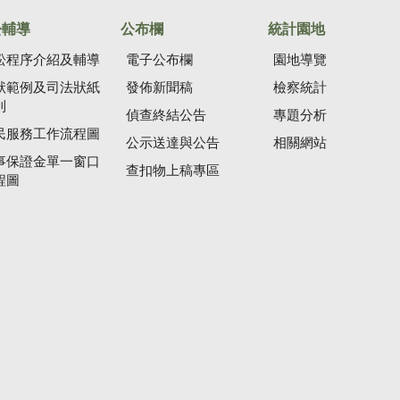
訟輔導
公布欄
統計園地
訟程序介紹及輔導
電子公布欄
園地導覽
狀範例及司法狀紙
發佈新聞稿
檢察統計
則
偵查終結公告
專題分析
民服務工作流程圖
公示送達與公告
相關網站
事保證金單一窗口
查扣物上稿專區
程圖