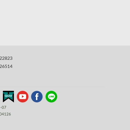
22823
6514
8-07
04126