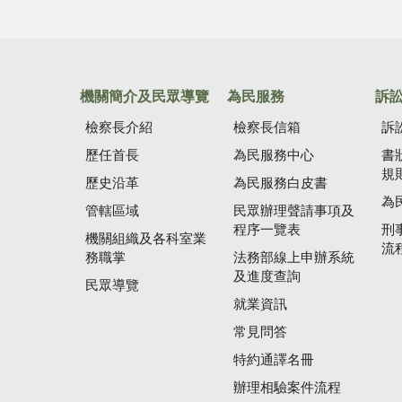
機關簡介及民眾導覽
為民服務
訴
檢察長介紹
檢察長信箱
訴
歷任首長
為民服務中心
書
規
歷史沿革
為民服務白皮書
為
管轄區域
民眾辦理聲請事項及
程序一覽表
刑
機關組織及各科室業
流
務職掌
法務部線上申辦系統
及進度查詢
民眾導覽
就業資訊
常見問答
特約通譯名冊
辦理相驗案件流程