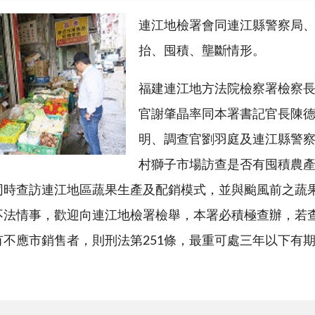
連江地檢署會同連江縣警察局
抬、囤積、壟斷情形。
福建連江地方法院檢察署檢察長莊
官謝肇晶率同本署書記官長陳
明、調查官劉羽庭及連江縣警
村獅子市場訪查是否有囤積農
同時查訪連江地區蔬果生產及配銷模式，並與颱風前之蔬
不法情事，歡迎向連江地檢署檢舉，本署必積極查辦，若
有不應市銷售者，則刑法第251條，最重可處三年以下有