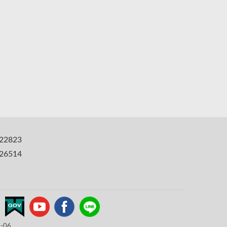
22823
6514
8-06