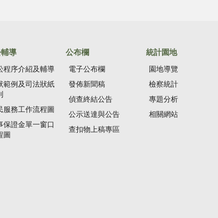
訟輔導
公布欄
統計園地
訟程序介紹及輔導
電子公布欄
園地導覽
狀範例及司法狀紙
發佈新聞稿
檢察統計
則
偵查終結公告
專題分析
民服務工作流程圖
公示送達與公告
相關網站
事保證金單一窗口
查扣物上稿專區
程圖