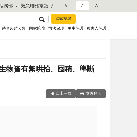
法務部
緊急聯絡電話
Ａ-
Ａ
Ａ+
偵查終結公告
國家賠償
司法保護
更生保護
被害人保護
生物資有無哄抬、囤積、壟斷
回上一頁
友善列印