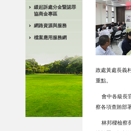
緩起訴處分金暨認罪
協商金專區
網路資源與服務
檔案應用服務網
政處黃處長義
重點。
會中各級長官
察各項查賄部
林邦樑檢察長