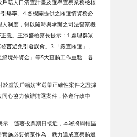
設戶籍人口清查計畫及選舉查察業務檢核
升引爆率。
4.
各機關提供之賄選情資務必
理人制度，得以隨時與承辦之司法警察機
序正義。王添盛檢察長提示：
1.
處理群眾
慎發言避免引發誤會。
3.
「嚴查賄選」、
阻絕境外資金」等
5
大查賄工作重點，各
對於虛設戶籍妨害選舉正確性案件之證據
位同心協力偵辦賄選案件，恪遵行政中
表示，隨著投票期日接近，本署將與轄區
時實施必要偵蒐作為，戮力達成查察賄選