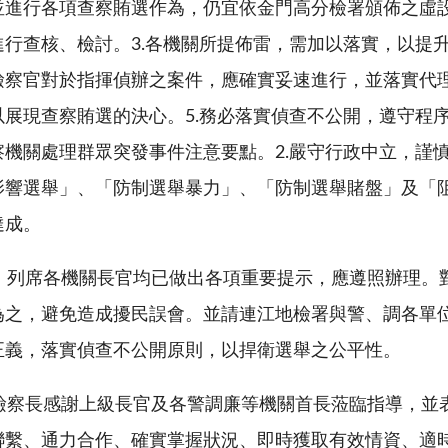
並進行各項查察賄選作為，仍宜依金門高分檢署頒佈之虛
進行查核、檢討。
3.
各機關所提佈雷，需加以落實，以提
檢察官對於指揮偵辦之案件，應確實妥速進行，並落實代
以展現查察賄選的決心。
5.
務必落實偵查不公開，遵守程
察機關處理群眾突發事件注意要點。
2.
嚴守行政中立，謹
影響選舉」、「防制選舉暴力」、「防制選舉賭盤」及「
達成。
列席各機關長官均已做出各項重要提示，應遵照辦理。
為之，避免造成擾民誤會。並請連江地檢署與警、調各單
正義，落實偵查不公開原則，以捍衛選舉之公平性。
察長感謝上級長官及各警調廉等機關首長蒞臨指導，並
聯繫、通力合作、確實掌握狀況、即時獲取有效情資、適