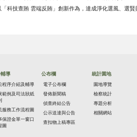
以「科技查賄 雲端反賄」創新作為，達成淨化選風、選賢
訟輔導
公布欄
統計園地
訟程序介紹及輔導
電子公布欄
園地導覽
狀範例及司法狀紙
發佈新聞稿
檢察統計
則
偵查終結公告
專題分析
民服務工作流程圖
公示送達與公告
相關網站
事保證金單一窗口
查扣物上稿專區
程圖