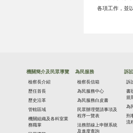
各項工作，並
機關簡介及民眾導覽
為民服務
訴
檢察長介紹
檢察長信箱
訴
歷任首長
為民服務中心
書
規
歷史沿革
為民服務白皮書
為
管轄區域
民眾辦理聲請事項及
程序一覽表
刑
機關組織及各科室業
流
務職掌
法務部線上申辦系統
及進度查詢