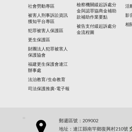
檢察機關緩起訴處分
社會勞動專區
活
金與認罪協商金補助
被害人刑事訴訟資訊
影
款補助作業要點
獲知平台專區
相
被告支付緩起訴處分
犯罪被害人保護區
金流程圖
更生保護區
財團法人犯罪被害人
保護協會
福建更生保護會連江
辦事處
法治教育/生命教育
司法保護推廣-電子報
:::
郵遞區號：209002
地址：連江縣南竿鄉復興村210號