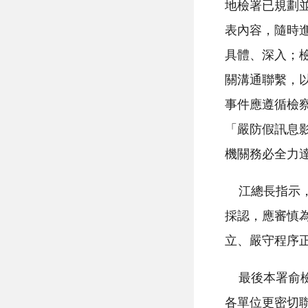
地檢署已規劃
表內容，隨時
具體、深入；
關溝通聯繫，
事件應遵循檢
「嚴防假訊息
機關務必全力
江總長指示，
採認，應審慎
立、嚴守程序
最後本署俞檢
各單位更密切