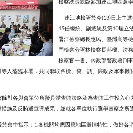
檢察總長親臨參加連江地區選
連江地檢署於今
(13)
日上午邀
15
任總統、副總統及第
10
屆立
署江檢察總長惠民、臺灣高等
門檢察分署林檢察長邦樑、法
檢察官一書、內政部警政署刑
村等人蒞臨本署，共同聽取各檢、警、調、廉政及軍事機
除對各與會單位所擬具體查賄策略及為查賄工作投入心
署措施及反賄選宣導成果，並就各單位執行選舉查察之所
於會中指示：
1.
各機關均應因應地區選情特性，做好各