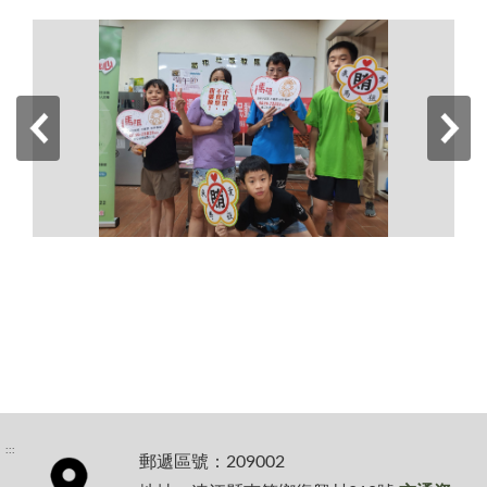
:::
郵遞區號：209002