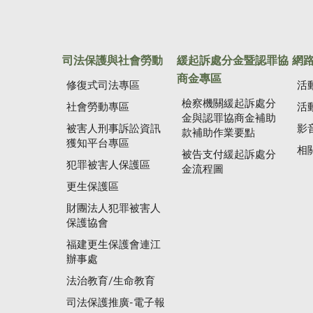
司法保護與社會勞動
緩起訴處分金暨認罪協
網
商金專區
修復式司法專區
活
檢察機關緩起訴處分
社會勞動專區
活
金與認罪協商金補助
被害人刑事訴訟資訊
影
款補助作業要點
獲知平台專區
相
被告支付緩起訴處分
犯罪被害人保護區
金流程圖
更生保護區
財團法人犯罪被害人
保護協會
福建更生保護會連江
辦事處
法治教育/生命教育
司法保護推廣-電子報