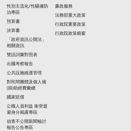
性別主流化/性騷擾防
廉政服務
治專區
法務部重大政策
預算書
行政院重要政策
決算書
行政院政策櫥窗
「政府資訊公開法」
相關資訊
雙語詞彙對照表
出國考察報告
公共設施維護管理
對民間團體及個人補
(捐)助經費彙總
國家賠償
公職人員利益 衝突迴
避身分揭露專區
偵查不公開新聞檢討
報告公告專區