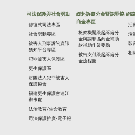
司法保護與社會勞動
緩起訴處分金暨認罪協
網
商金專區
修復式司法專區
活
檢察機關緩起訴處分
社會勞動專區
活
金與認罪協商金補助
被害人刑事訴訟資訊
影
款補助作業要點
獲知平台專區
相
被告支付緩起訴處分
犯罪被害人保護區
金流程圖
更生保護區
財團法人犯罪被害人
保護協會
福建更生保護會連江
辦事處
法治教育/生命教育
司法保護推廣-電子報