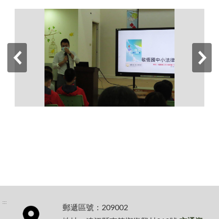
:::
郵遞區號：209002