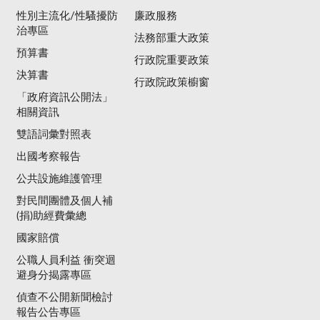
性別主流化/性騷擾防
廉政服務
治專區
法務部重大政策
預算書
行政院重要政策
決算書
行政院政策櫥窗
「政府資訊公開法」
相關資訊
雙語詞彙對照表
出國考察報告
公共設施維護管理
對民間團體及個人補
(捐)助經費彙總
國家賠償
公職人員利益 衝突迴
避身分揭露專區
偵查不公開新聞檢討
報告公告專區