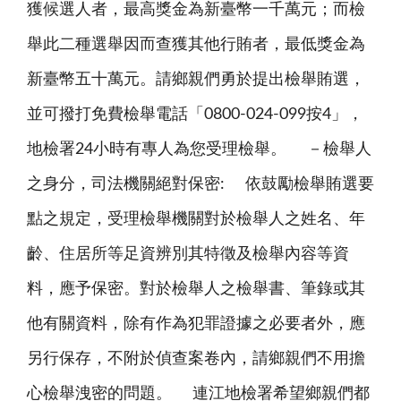
獲候選人者，最高獎金為新臺幣一千萬元；而檢
舉此二種選舉因而查獲其他行賄者，最低獎金為
新臺幣五十萬元。請鄉親們勇於提出檢舉賄選，
並可撥打免費檢舉電話「0800-024-099按4」，
地檢署24小時有專人為您受理檢舉。 －檢舉人
之身分，司法機關絕對保密: 依鼓勵檢舉賄選要
點之規定，受理檢舉機關對於檢舉人之姓名、年
齡、住居所等足資辨別其特徵及檢舉內容等資
料，應予保密。對於檢舉人之檢舉書、筆錄或其
他有關資料，除有作為犯罪證據之必要者外，應
另行保存，不附於偵查案卷內，請鄉親們不用擔
心檢舉洩密的問題。 連江地檢署希望鄉親們都