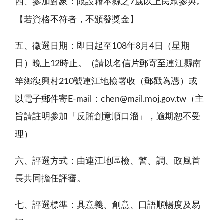
四、參加對象：限設籍本縣之7歲以上民眾參與。
【若資格不符者，不頒發獎金】
五、徵選日期：即日起至108年8月4日（星期
日）晚上12時止。（請以名信片郵寄至連江縣南
竿鄉復興村210號連江地檢署收（郵戳為憑）或
以電子郵件寄E-mail：chen@mail.moj.gov.tw（主
旨請註明參加「反賄創意順口溜」，逾期恕不受
理）
六、評選方式：由連江地區檢、警、調、政風首
長共同擔任評審。
七、評選標準：具意義、創意、口語順暢度及易