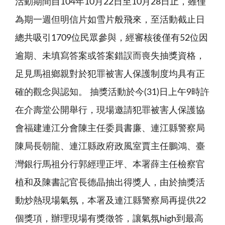
活動期間自104年10月22日至10月28日止，雖僅
為期一週但明信片如雪片般飛來，至活動截止日
總共吸引1709位民眾參與，經審核後僅有52位因
逾期、未填寫答案或答案錯誤而喪失抽獎資格，
足見馬祖鄉親對於犯罪被害人保護制度均具有正
確的觀念與認知。 抽獎活動於今(31)日上午9時許
在介壽堂公開舉行，現場邀請犯罪被害人保護協
會福建連江分會陳主任委員書廉、連江縣警察局
陳局長朝龍、連江縣政府政風室賈主任鵬鴻、臺
灣銀行馬祖分行郭經理正坪、本署薛主任檢察官
植和及陳書記官長德晶抽出得獎人，由於抽獎活
動炒熱現場氣氛，本署及連江縣警察局再提供22
個獎項，辦理現場有獎徵答，讓氣氛high到最高