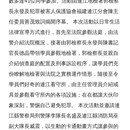
數多達41位同學參加。活動由連江地檢署郭檢察
長永發及犯罪被害人保護協會福建連江分會陳主
任委員善茂致詞揭開序幕。 本次活動以日常生活
法律宣導方式進行，首先至法院參觀法庭，由法
警介紹法院概況，接著由郭檢察長永發與陳書記
官長德晶帶領學員參觀地檢署，郭檢察長並親自
介紹偵查庭的配置及刑事訴訟程序，讓學員們充
份瞭解地檢署與法院之實務運作情形，隨後至令
學員們好奇的連江看守所，由主任管理員介紹戒
具並參觀看守所內的各項設施；在在都讓大伙印
象深刻，警惕自己避免犯罪。 本次活動並邀請連
江縣警察局刑警隊李隊長名盛及連江縣消防局巫
副大隊長威震，以生動的卡通動畫方式讓參與的