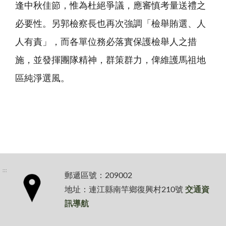
逢中秋佳節，惟為杜絕爭議，應審慎考量送禮之
必要性。另郭檢察長也再次強調「檢舉賄選、人
人有責」，而各單位務必落實保護檢舉人之措
施，並發揮團隊精神，群策群力，俾維護馬祖地
區純淨選風。
:::
郵遞區號：209002
地址：連江縣南竿鄉復興村210號
交通資
訊導航