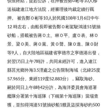
偵查終結，提起公訴，在押被告鄭○彬等10人移
送福建連江地方法院，經審理後均裁定續行羈
押。 被告鄭Ｏ彬等10人於民國108年1月6日中午
12 時左右，由船長即被告鄭Ｏ彬駕駛鴻達51號抽
砂船，搭載被告蔣Ｏ土、林Ｏ平、盧Ｏ表、林Ｏ
景、梁Ｏ美、蔣Ｏ黨、黃Ｏ聲、陳Ｏ進、陳Ｏ財
等9人，自大陸地區福建省寧德市之寧德港出發，
於翌(7)日上午7時許，共同未經許可，進入連江
縣莒光鄉外海3.5浬處之公告限制海域（北緯25度
57.965分、東經119度52.883分），竊取海砂。
嗣於同日上午8時42分許，為海洋委員會海巡署
艦隊分署第十海巡隊（下稱第十海巡隊）當場查
獲，並扣得鴻達51號抽砂船1艘及盜採海砂約500