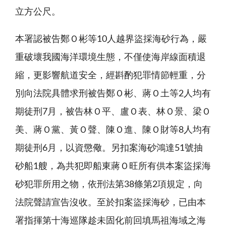
立方公尺。
本署認被告鄭Ｏ彬等10人越界盜採海砂行為，嚴
重破壞我國海洋環境生態，不僅使海岸線面積退
縮，更影響航道安全，經斟酌犯罪情節輕重，分
別向法院具體求刑被告鄭Ｏ彬、蔣Ｏ土等2人均有
期徒刑7月，被告林Ｏ平、盧Ｏ表、林Ｏ景、梁Ｏ
美、蔣Ｏ黨、黃Ｏ聲、陳Ｏ進、陳Ｏ財等8人均有
期徒刑6月，以資懲儆。另扣案海砂鴻達51號抽
砂船1艘，為共犯即船東蔣Ｏ旺所有供本案盜採海
砂犯罪所用之物，依刑法第38條第2項規定，向
法院聲請宣告沒收。至於扣案盜採海砂，已由本
署指揮第十海巡隊趁未固化前回填馬祖海域之海