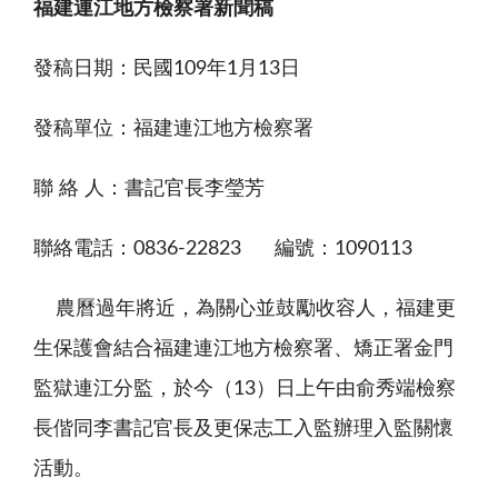
福建連江地方檢察署新聞稿
發稿日期：民國
109
年
1
月
13
日
發稿單位：福建連江地方檢察署
聯 絡 人：書記官長李瑩芳
聯絡電話：
0836-22823
編號：
1090113
農曆過年將近，為關心並鼓勵收容人，福建更
生保護會結合福建連江地方檢察署、矯正署金門
監獄連江分監，於今（
13
）日上午由俞秀端檢察
長偕同李書記官長及更保志工入監辦理入監關懷
活動。