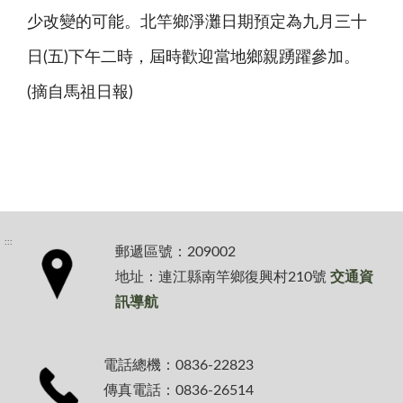
少改變的可能。北竿鄉淨灘日期預定為九月三十
日(五)下午二時，屆時歡迎當地鄉親踴躍參加。
(摘自馬祖日報)
:::
郵遞區號：209002
地址：連江縣南竿鄉復興村210號
交通資
訊導航
電話總機：0836-22823
傳真電話：0836-26514