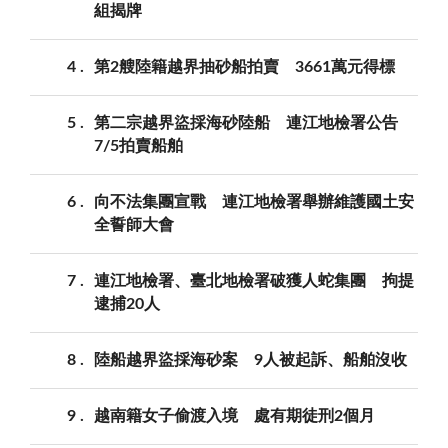
組揭牌
4
第2艘陸籍越界抽砂船拍賣 3661萬元得標
5
第二宗越界盜採海砂陸船 連江地檢署公告
7/5拍賣船舶
6
向不法集團宣戰 連江地檢署舉辦維護國土安
全誓師大會
7
連江地檢署、臺北地檢署破獲人蛇集團 拘提
逮捕20人
8
陸船越界盜採海砂案 9人被起訴、船舶沒收
9
越南籍女子偷渡入境 處有期徒刑2個月