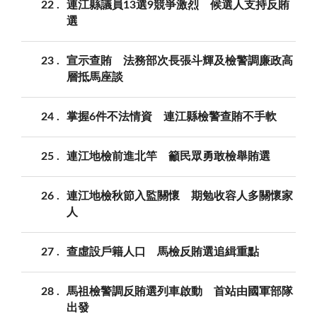
22
連江縣議員13選9競爭激烈 候選人支持反賄
選
23
宣示查賄 法務部次長張斗輝及檢警調廉政高
層抵馬座談
24
掌握6件不法情資 連江縣檢警查賄不手軟
25
連江地檢前進北竿 籲民眾勇敢檢舉賄選
26
連江地檢秋節入監關懷 期勉收容人多關懷家
人
27
查虛設戶籍人口 馬檢反賄選追緝重點
28
馬祖檢警調反賄選列車啟動 首站由國軍部隊
出發