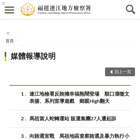
:::
:::
首頁
媒體報導說明
回上一頁
1
連江地檢署反賄擁幸福熱鬧登場 順口溜徵文
表揚、系列宣導遊戲 鄉親High翻天
2
馬祖當人蛇轉運站 販運集團27人遭起訴
3
向賄選宣戰 馬祖地區查察賄選及暴力執行小