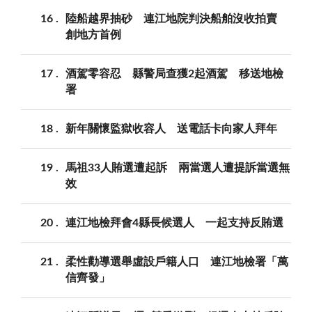
16
陸船越界抽砂 連江地院判決船舶沒收拍賣
創地方首例
17
酒駕零容忍 縣警局查獲2起酒駕 移送地檢
署
18
新年關懷監獄收容人 送電話卡向家人拜年
19
馬祖33人賄選遭起訴 兩當選人遭提訴當選無
效
20
連江地檢拜會4縣長候選人 一起支持反賄選
21
柔性勸導選舉虛設戶籍人口 連江地檢署「萬
信齊發」