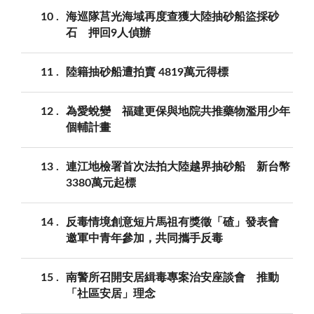
10
海巡隊莒光海域再度查獲大陸抽砂船盜採砂
石 押回9人偵辦
11
陸籍抽砂船遭拍賣 4819萬元得標
12
為愛蛻變 福建更保與地院共推藥物濫用少年
個輔計畫
13
連江地檢署首次法拍大陸越界抽砂船 新台幣
3380萬元起標
14
反毒情境創意短片馬祖有獎徵「碴」發表會
邀軍中青年參加，共同攜手反毒
15
南警所召開安居緝毒專案治安座談會 推動
「社區安居」理念