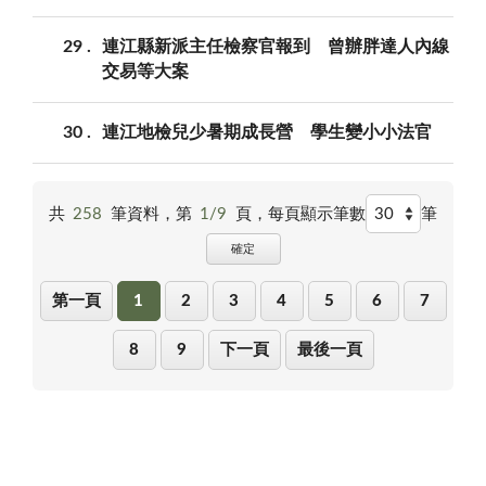
29
連江縣新派主任檢察官報到 曾辦胖達人內線
交易等大案
30
連江地檢兒少暑期成長營 學生變小小法官
共
258
筆資料，第
1/9
頁，
每頁顯示筆數
筆
確定
第一頁
1
2
3
4
5
6
7
8
9
下一頁
最後一頁