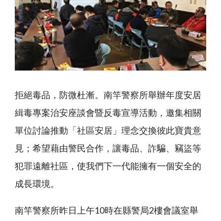
拒絕毒品，防微杜漸。南竿警察所舉辦年度安居
緝毒專案治安座談會暨反毒宣導活動，邀集相關
單位討論推動「社區安居」理念交換彼此寶貴意
見；希望藉由警民合作，讓毒品、詐騙、竊盜等
犯罪遠離社區，使我們下一代能擁有一個安全的
成長環境。
南竿警察所昨日上午10時在縣警局2樓會議室舉