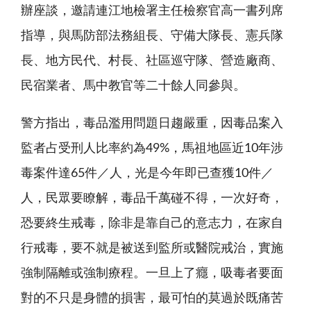
辦座談，邀請連江地檢署主任檢察官高一書列席
指導，與馬防部法務組長、守備大隊長、憲兵隊
長、地方民代、村長、社區巡守隊、營造廠商、
民宿業者、馬中教官等二十餘人同參與。
警方指出，毒品濫用問題日趨嚴重，因毒品案入
監者占受刑人比率約為49%，馬祖地區近10年涉
毒案件達65件／人，光是今年即已查獲10件／
人，民眾要瞭解，毒品千萬碰不得，一次好奇，
恐要終生戒毒，除非是靠自己的意志力，在家自
行戒毒，要不就是被送到監所或醫院戒治，實施
強制隔離或強制療程。一旦上了癮，吸毒者要面
對的不只是身體的損害，最可怕的莫過於既痛苦