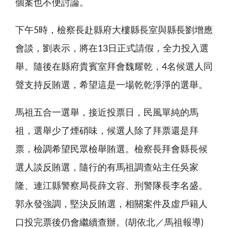
個案也不便討論。
下午5時，檢察長赴縣府大樓縣長室與縣長劉增應
會談，劉表示，將在13日正式請假，全力投入選
舉。隨後在縣府貴賓室拜會魏耀乾，4名候選人同
聲支持反賄選，希望這是一場乾乾淨淨的選舉。
馬祖五合一選舉，接近投票日，民風單純的馬
祖，選舉少了煙硝味，候選人除了拜票還是拜
票，檢調希望民眾檢舉賄選。檢察長拜會縣長候
選人談反賄選，隨行的有馬祖調查站主任吳家
隆、連江縣警察局長薛文容、刑警隊長李名盛。
郭永發強調，堅決反賄選，相關案件及虛戶籍人
口投完票後仍會繼續查辦。(胡依北／馬祖報導)