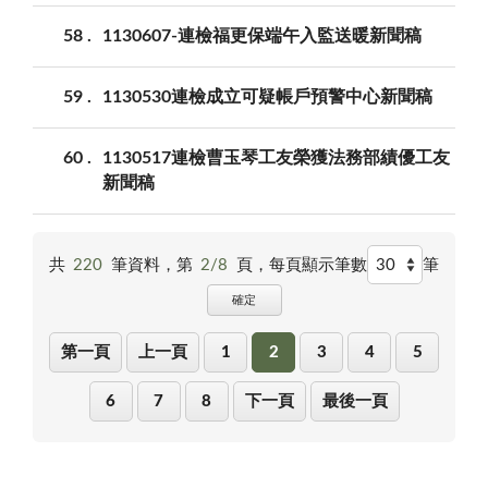
58
1130607-連檢福更保端午入監送暖新聞稿
59
1130530連檢成立可疑帳戶預警中心新聞稿
60
1130517連檢曹玉琴工友榮獲法務部績優工友
新聞稿
共
220
筆資料，第
2/8
頁，
每頁顯示筆數
筆
確定
第一頁
上一頁
1
2
3
4
5
6
7
8
下一頁
最後一頁