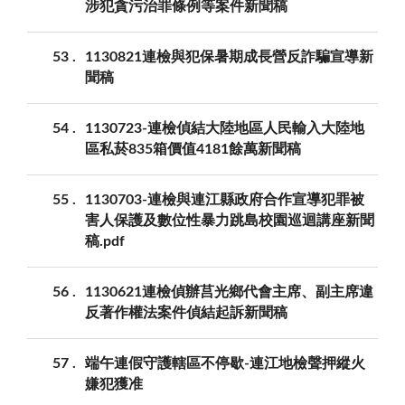
涉犯貪污治罪條例等案件新聞稿
53
1130821連檢與犯保暑期成長營反詐騙宣導新
聞稿
54
1130723-連檢偵結大陸地區人民輸入大陸地
區私菸835箱價值4181餘萬新聞稿
55
1130703-連檢與連江縣政府合作宣導犯罪被
害人保護及數位性暴力跳島校園巡迴講座新聞
稿.pdf
56
1130621連檢偵辦莒光鄉代會主席、副主席違
反著作權法案件偵結起訴新聞稿
57
端午連假守護轄區不停歇-連江地檢聲押縱火
嫌犯獲准