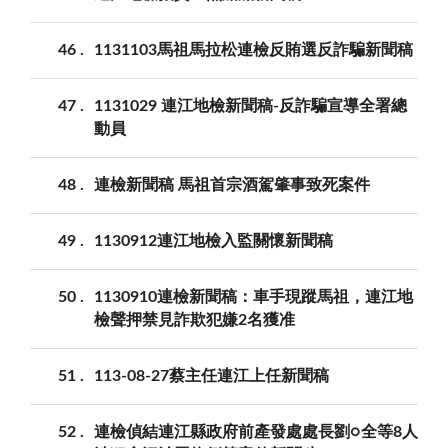
46
1131103馬祖馬拉松連檢反賄選反詐騙新聞稿
47
1131029 連江地檢新聞稿-反詐騙宣導全署總
動員
48
連檢新聞稿 馬祖首宗酒駕肇事致死案件
49
1130912連江地檢入監關懷新聞稿
50
1130910連檢新聞稿：車手現蹤馬祖，連江地
檢聲押禁見詐欺犯嫌2名獲准
51
113-08-27蔡主任連江上任新聞稿
52
連檢偵結連江縣政府前產發處處長劉○全等8人