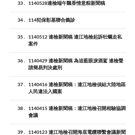
33
1140528連檢端午飄香情意粽新聞稿
34
114犯保彰基聯合義診
35
1140512 連檢新聞稿 連江地檢起訴牡蠣走私
案件
36
1140429 連檢新聞稿 為追藍眼淚酒駕 連檢聲
請簡易判決處刑
37
1140416 連檢新聞稿：連江地檢偵結大陸地區
人民違法入國案
38
1140415 連檢新聞稿：連江地檢召開相驗協調
會議
39
1140123 連江地檢召開海底電纜聯繫會議新聞