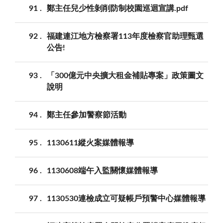
91
鄭主任兒少性剝削防制校園巡迴宣講.pdf
92
福建連江地方檢察署113年度檢察官助理甄選
公告!
93
「300億元中央擴大租金補貼專案」政策圖文
說明
94
鄭主任參加警察節活動
95
1130611縱火案媒體報導
96
1130608端午入監關懷媒體報導
97
1130530連檢成立可疑帳戶預警中心媒體報導