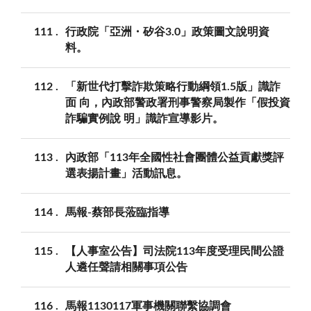
111
行政院「亞洲・矽谷3.0」政策圖文說明資
料。
112
「新世代打擊詐欺策略行動綱領1.5版」識詐
面 向，內政部警政署刑事警察局製作「假投資
詐騙實例說 明」識詐宣導影片。
113
內政部「113年全國性社會團體公益貢獻獎評
選表揚計畫」活動訊息。
114
馬報-蔡部長蒞臨指導
115
【人事室公告】司法院113年度受理民間公證
人遴任聲請相關事項公告
116
馬報1130117軍事機關聯繫協調會