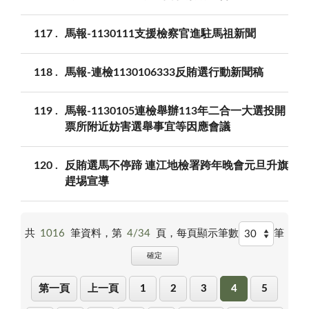
117
馬報-1130111支援檢察官進駐馬祖新聞
118
馬報-連檢1130106333反賄選行動新聞稿
119
馬報-1130105連檢舉辦113年二合一大選投開
票所附近妨害選舉事宜等因應會議
120
反賄選馬不停蹄 連江地檢署跨年晚會元旦升旗
趕埸宣導
共
1016
筆資料，第
4/34
頁，
每頁顯示筆數
筆
確定
第一頁
上一頁
1
2
3
4
5