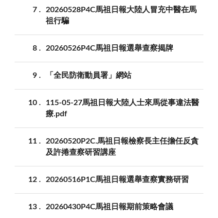
7
20260528P4C馬祖日報大陸人冒充中醫在馬
祖行騙
8
20260526P4C馬祖日報選舉查察揭牌
9
「全民防衛動員署」網站
10
115-05-27馬祖日報大陸人士來馬從事違法醫
療.pdf
11
20260520P2C.馬祖日報檢察長主任擔任反貪
及許捲查察研習講座
12
20260516P1C馬祖日報選舉查察實務研習
13
20260430P4C馬祖日報期前策略會議