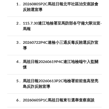
1
20260805P2C馬祖日報北竿社區治安座談會
反賄選宣導
2
115.7.30連江地檢署至馬防部各守備大隊法宣-
馬報
3
20260722P4C連檢小三通反毒反賄選反詐宣
導
4
馬祖日報20260619P4C連江地檢端午入監關
懷
5
馬祖日報20260613P2C地檢署前前進高登亮
島反詐反賄宣導
6
20260605P1C馬祖日報東引選舉查察座談