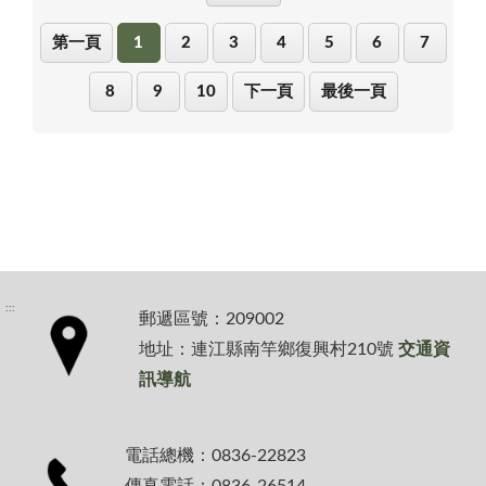
第一頁
1
2
3
4
5
6
7
8
9
10
下一頁
最後一頁
:::
郵遞區號：209002
地址：連江縣南竿鄉復興村210號
交通資
訊導航
電話總機：0836-22823
傳真電話：0836-26514