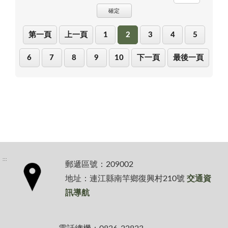
確定
第一頁
上一頁
1
2
3
4
5
6
7
8
9
10
下一頁
最後一頁
:::
郵遞區號：209002
地址：連江縣南竿鄉復興村210號
交通資
訊導航