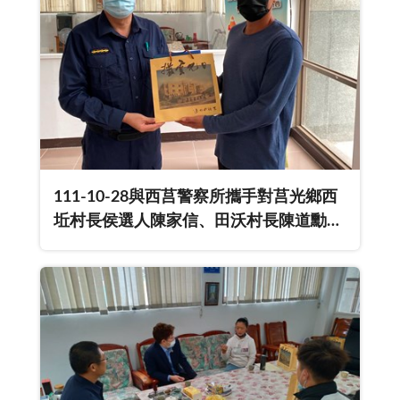
111-10-28與西莒警察所攜手對莒光鄉西
坵村長侯選人陳家信、田沃村長陳道勳進
行反賄選宣導。