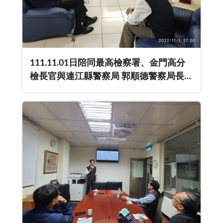
111.11.01日陪同最高檢察署、金門高分
檢長官與連江縣警察局 郭順德警察局長、
陳明傑副局長、蔡耀順主任秘書、柯宏宜
刑警大隊長於連江縣警察局討論就馬祖地
區查賄制暴因應與作為。