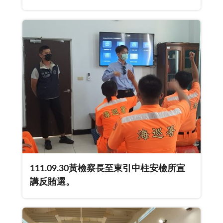
所及東引警察所同步懸掛本署反賄選布
條。
111.09.30黃檢察長至東引中柱安檢所宣
講反賄選。