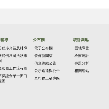
訟輔導
公布欄
統計園地
訟程序介紹及輔導
電子公布欄
園地導覽
狀範例及司法狀紙
發佈新聞稿
檢察統計
則
偵查終結公告
專題分析
民服務工作流程圖
公示送達與公告
相關網站
事保證金單一窗口
查扣物上稿專區
程圖