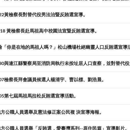
11.22黃檢察長對替代役男法治暨反賄選宣導。
11-18 黃檢察長赴馬祖高中校園法宣暨反賄選宣導。
檢「你是在地的馬祖人嗎？」松山機場杜絕幽靈人口反賄選宣導
.10.30與連江縣警察局至消防局執行未按址居人口查察，並對替代
11.07檢察長拜會議員候選人楊清宇、曹以標、劉浩晨。
11.05第七屆馬祖馬拉松反賄選宣導活動。
年地方公職人員選舉及憲法修正案公民複 決宣導海報。
年地方公職人員選舉「反賄選，愛臺灣系列--原住民篇」宣導影片。