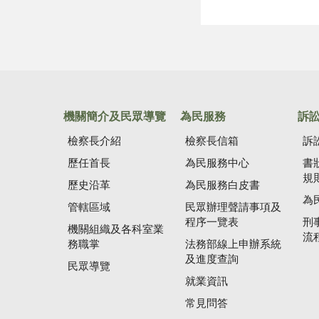
機關簡介及民眾導覽
為民服務
訴
檢察長介紹
檢察長信箱
訴
歷任首長
為民服務中心
書
規
歷史沿革
為民服務白皮書
為
管轄區域
民眾辦理聲請事項及
程序一覽表
刑
機關組織及各科室業
流
務職掌
法務部線上申辦系統
及進度查詢
民眾導覽
就業資訊
常見問答