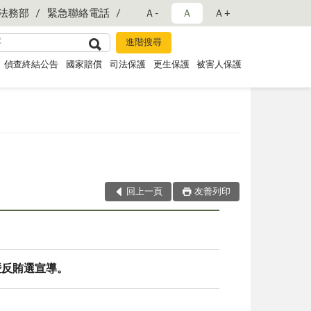
法務部
緊急聯絡電話
Ａ-
Ａ
Ａ+
偵查終結公告
國家賠償
司法保護
更生保護
被害人保護
回上一頁
友善列印
暨反賄選宣導。