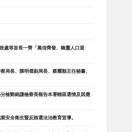
、民政處等首長一齊「萬信齊發、幽靈人口退
順德警察局長、陳明傑副局長、蔡耀順主任秘書、
。
金門高分檢鄭銘謙檢察長報告本署轄區選情及因應
辦職業安全衛生暨反賄選法治教育宣導。