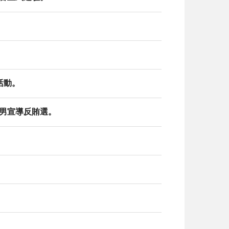
活動。
役男宣導反賄選。