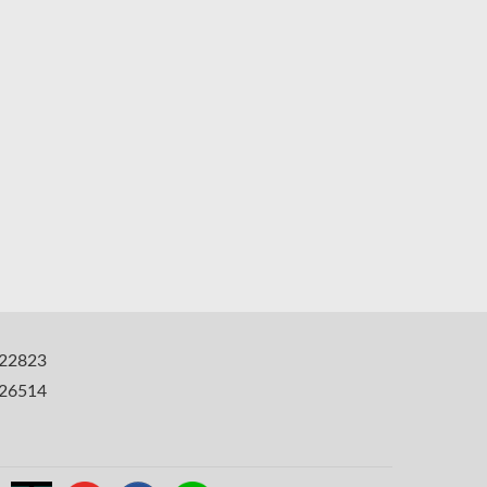
22823
6514