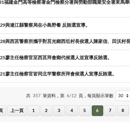
.10.31福建金門高等檢察署金門檢察分署與勞動部職業安全署來
10-29與連江縣警察局在小島野餐 反賄選宣導。
-10-28與西莒警察所攜手對莒光鄉西坵村長侯選人陳家信、田沃
10-25廖主任檢察官至西莒拜會鄉代候選人並宣導反賄選。
10-21廖主任檢察官皆同北竿警察所拜會候選人宣導反賄選。
共
357
筆資料，第
6/12
頁，
每頁顯示筆數
頁
上一頁
1
2
3
4
5
6
7
8