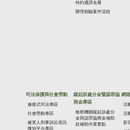
特約通譯名冊
辦理相驗案件流程
司法保護與社會勞動
緩起訴處分金暨認罪協
網
商金專區
修復式司法專區
活
檢察機關緩起訴處分
社會勞動專區
活
金與認罪協商金補助
被害人刑事訴訟資訊
影
款補助作業要點
獲知平台專區