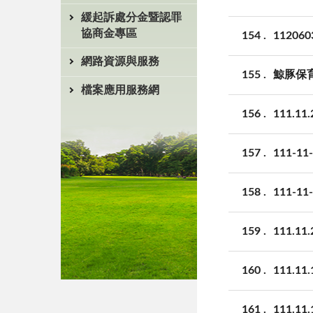
緩起訴處分金暨認罪
協商金專區
154
1120
網路資源與服務
155
鯨豚保
檔案應用服務網
156
111.
157
111-
158
111-
159
111
160
111
161
111