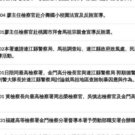
11-04 廖主任檢察官赴介壽國小校園法宣及反賄宣導。
11.01廖主任檢察官赴桃園市拜會馬祖宗親會宣導反賄選。
.11.02本署邀請連江縣警察局、馬祖調查站、連江縣政府政風處
導活動。
.11.01日陪同最高檢察署、金門高分檢長官與連江縣警察局 郭
刑警大隊長於連江縣警察局討論就馬祖地區查賄制暴因應與作為
.11.01 黃檢察長向最高檢察署周志榮檢察官、吳慎志檢察官及
-10-31福建高等檢察署金門檢察分署督導本署予勞動部職安署合