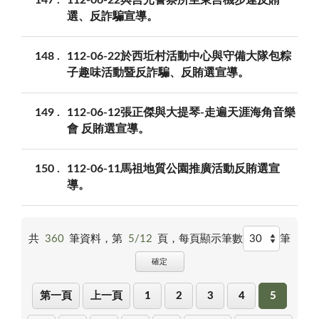
選、反詐騙宣導。
148
112-06-22於西坵村活動中心與守備大隊包粽
子趣味活動暨反詐騙、反賄選宣導。
149
112-06-12張正傑與大提琴-走遍天涯海角音樂
會 反賄選宣導。
150
112-06-11馬祖地質公園推廣活動反賄選宣
導。
共
360
筆資料，第
5/12
頁，
每頁顯示筆數
筆
確定
第一頁
上一頁
1
2
3
4
5