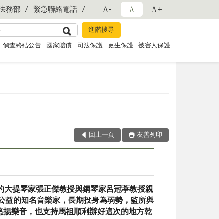
法務部
緊急聯絡電話
Ａ-
Ａ
Ａ+
偵查終結公告
國家賠償
司法保護
更生保護
被害人保護
回上一頁
友善列印
知名的大提琴家張正傑教授與鋼琴家呂冠葶教授親
公益的知名音樂家，長期投身為弱勢，監所與
悠揚樂音，也支持馬祖順利辦好這次的地方乾