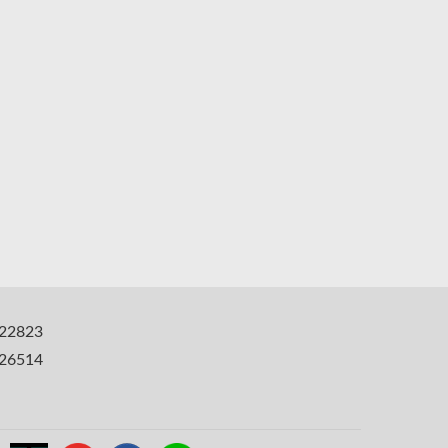
22823
6514