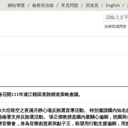
網站導覽
檢察長信箱
常見問題
回首頁
English
法律常識問答
檢召開111年連江轄區查賄精進策略會議。
08.13大坵暗空之夜滿月靜心場反賄選宣導活動。 特別邀請國內
地檢署支持反賄選活動。 張正傑教授是國內最關心偏鄉，校園與
辦音樂會，身為音樂創意家與點子王，盼望用行動支援偏鄉，用