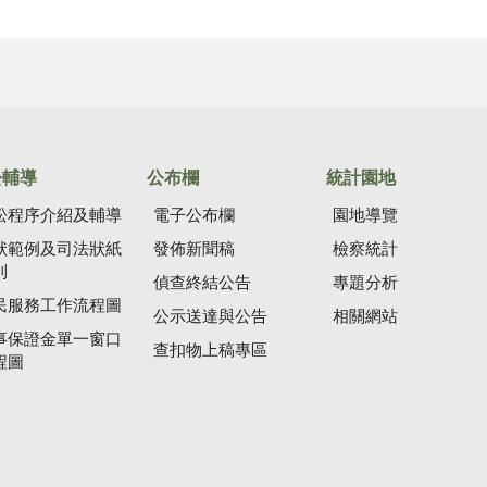
訟輔導
公布欄
統計園地
訟程序介紹及輔導
電子公布欄
園地導覽
狀範例及司法狀紙
發佈新聞稿
檢察統計
則
偵查終結公告
專題分析
民服務工作流程圖
公示送達與公告
相關網站
事保證金單一窗口
查扣物上稿專區
程圖