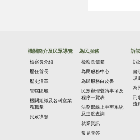
機關簡介及民眾導覽
為民服務
訴
檢察長介紹
檢察長信箱
訴
歷任首長
為民服務中心
書
規
歷史沿革
為民服務白皮書
為
管轄區域
民眾辦理聲請事項及
程序一覽表
刑
機關組織及各科室業
流
務職掌
法務部線上申辦系統
及進度查詢
民眾導覽
就業資訊
常見問答