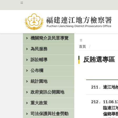
:::
機關簡介及民眾導覽
:::
首頁
為民服務
反賄選專區
訴訟輔導
公布欄
統計園地
211
連江地
政府資訊公開園地
212
11.
重大政策
臨連江
司法保護與社會勞動
偏鄉舉