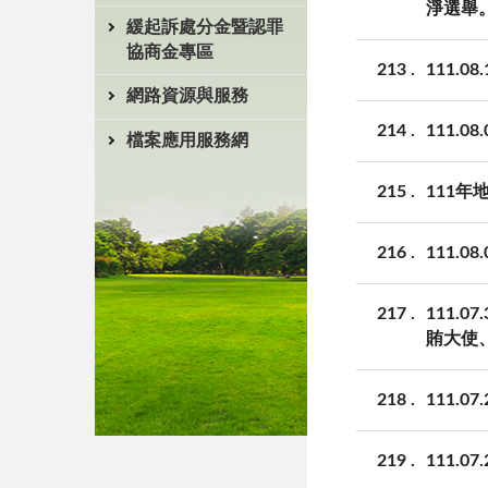
淨選舉
緩起訴處分金暨認罪
協商金專區
213
111.
網路資源與服務
214
111.
檔案應用服務網
215
111
216
111.
217
111
賄大使
218
111.
219
111.