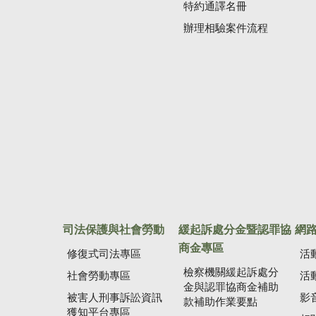
特約通譯名冊
辦理相驗案件流程
司法保護與社會勞動
緩起訴處分金暨認罪協
網
商金專區
修復式司法專區
活
檢察機關緩起訴處分
社會勞動專區
活
金與認罪協商金補助
被害人刑事訴訟資訊
影
款補助作業要點
獲知平台專區