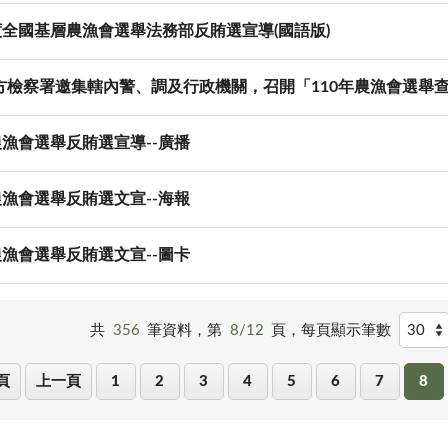
年度全國基層農漁會選舉法務部反賄選宣導(國語版)
方檢察署邀集轄內警、調及行政機關，召開「110年農漁會選舉
農漁會選舉反賄選宣導--廣播
農漁會選舉反賄選文宣--海報
農漁會選舉反賄選文宣--圖卡
共
356
筆資料，第
8/12
頁，
每頁顯示筆數
頁
上一頁
1
2
3
4
5
6
7
8