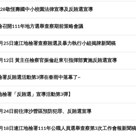
06-28敬恆壽國中小校園法律宣導及反賄選宣導
檢召開111年地方選舉查察期前策略會議
年5月25日連江地檢署查察賄選及暴力執行小組揭牌新聞稿
年5月12日 黃主任檢察官振倫赴東引指揮部實施反賄選宣導
檢署反賄選活動第3彈在春雨中落幕了~
地檢署「反賄選」宣導活動第3彈】
年3月24日前往津沙營區預防犯罪、反賄選宣導
3月18日連江地檢署111年公職人員選舉查察第3次工作會報新聞