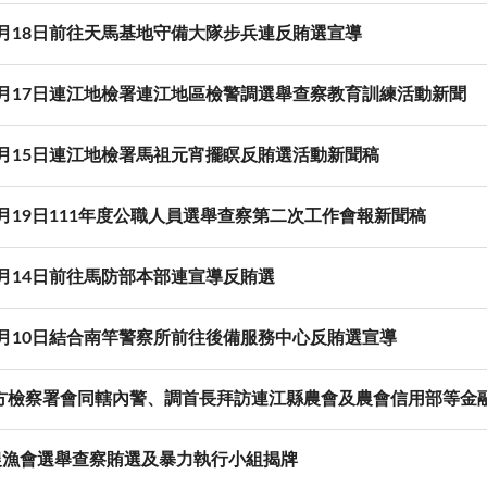
年3月18日前往天馬基地守備大隊步兵連反賄選宣導
年2月17日連江地檢署連江地區檢警調選舉查察教育訓練活動新聞
年2月15日連江地檢署馬祖元宵擺瞑反賄選活動新聞稿
1月19日111年度公職人員選舉查察第二次工作會報新聞稿
1月14日前往馬防部本部連宣導反賄選
年1月10日結合南竿警察所前往後備服務中心反賄選宣導
方檢察署會同轄內警、調首長拜訪連江縣農會及農會信用部等金
年農漁會選舉查察賄選及暴力執行小組揭牌