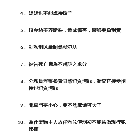
4
媽媽也不能虐待孩子
5
植金絲美容斷裂，造成傷害，醫師要負刑責
6
動私刑以暴制暴就犯法
7
被告死亡應為不起訴之處分
8
公務員浮報餐費固然犯貪污罪，調查官接受招
待也犯貪污罪
9
開車門要小心，要不然麻煩可大了
10
為什麼狗主人放任狗兒便弱卻不能當做現行犯
逮捕