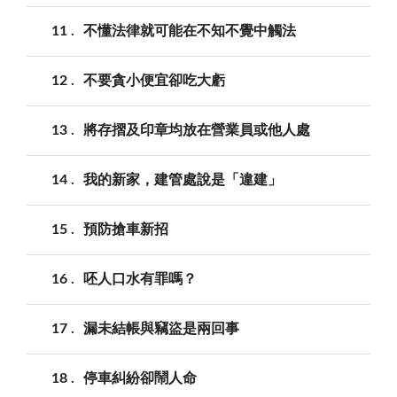
11
不懂法律就可能在不知不覺中觸法
12
不要貪小便宜卻吃大虧
13
將存摺及印章均放在營業員或他人處
14
我的新家，建管處說是「違建」
15
預防搶車新招
16
呸人口水有罪嗎？
17
漏未結帳與竊盜是兩回事
18
停車糾紛卻鬧人命