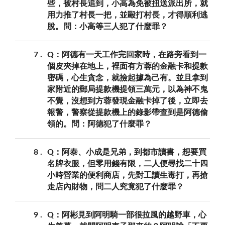
些，被村長追到，小高為免被扭送派出所，就
用力推了村長一把，並毆打村長，才得順利逃
脫。問：小高等三人犯了什麼罪？
7
Q：阿德有一天工作完回家時，在路旁看到一
個皮夾掉在地上，裡面有方蓉的金融卡和提款
密碼，心生貪念，就撿起據為己有。並且拿到
家附近的郵局提款機提領三萬元，以為神不鬼
不覺，沒想到方蓉發現金融卡掉了後，立即去
報警，警察從提款機上的錄影帶查到是阿德偷
領的。問：阿德犯了什麼罪？
8
Q：阿泰、小成是兄弟，到都市讀書，想要買
名牌衣服，但零用錢有限，二人便尋找二十四
小時營業的便利商店，先對工讀生毒打，再搶
走店內財物，問二人究竟犯了什麼罪？
9
Q：阿彬見到阿明騎一部很拉風的越野車，心