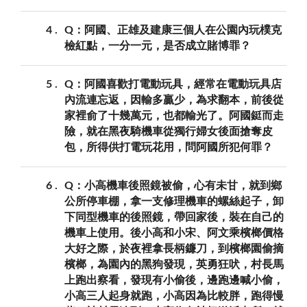
4
Q：阿國、正雄及建康三個人在公園內玩樸克
檢紅點，一分一元，是否成立賭博罪？
5
Q：阿國喜歡打電動玩具，經常在電動玩具店
內流連忘返，因輸多贏少，為求翻本，前後從
家裡俞了十幾萬元，也都輸光了。阿國鋌而走
險，就在黑夜騎機車從獨行婦女後面搶奪皮
包，所得供打電玩花用，問阿國所犯何罪？
6
Q：小高機車後照鏡被偷，心有未甘，就到鄉
公所停車棚，拿一支修理機車的螺絲起子，卸
下同型機車的後照鏡，帶回家後，裝在自己的
機車上使用。後小高和小宋、阿文乘檳榔價格
大好之際，於夜裡拿長柄鐮刀，到檳榔園偷摘
檳榔，為園內的黑狗發現，英勇狂吠，村長馬
上跑出察看，發現有小偷後，邊跑邊喊小偷，
小高三人起身就跑，小高因為比較胖，跑得慢