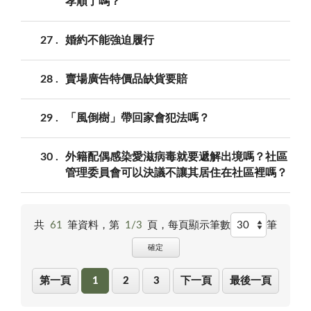
孝順了嗎？
27
婚約不能強迫履行
28
賣場廣告特價品缺貨要賠
29
「風倒樹」帶回家會犯法嗎？
30
外籍配偶感染愛滋病毒就要遞解出境嗎？社區
管理委員會可以決議不讓其居住在社區裡嗎？
共
61
筆資料，第
1/3
頁，
每頁顯示筆數
筆
確定
第一頁
1
2
3
下一頁
最後一頁