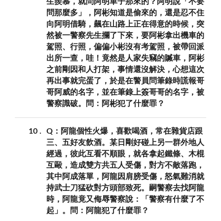
生羨慕，就問阿明車子那來的？阿明說「不要
問那麼多」，阿彬知道是偷來的，還是忍不住
向阿明借騎，飆在山路上正在得意的時候，突
然被一警察先生攔了下來，要阿彬拿出機車的
駕照、行照，偏偏小彬沒有考駕照，被帶回派
出所一查，哇！竟然是人家失竊的贓車，阿彬
之前剛因和人打架，事情還沒解決，心想這次
再出事就完蛋了，於是在警員問筆錄時謊報哥
哥阿威的名字，並在筆錄上簽哥哥的名字，被
警察識破。問：阿彬犯了什麼罪？
10
Q：阿龍個性火爆，喜歡喝酒，常在雜貨店跟
三、五好友飲酒。某日剛好碰上另一群外地人
經過，彼此互看不順眼，就各拿起鐵條、木棍
互毆，造成雙方共五人受傷，對方不敵落跑，
其中阿成落單，阿龍因肩膀受傷，怒氣難消就
持武士刀猛砍對方頭部致死。嗣警察去找阿龍
時，阿龍竟又侮辱警察說：「警察有什麼了不
起」。問：阿龍犯了什麼罪？