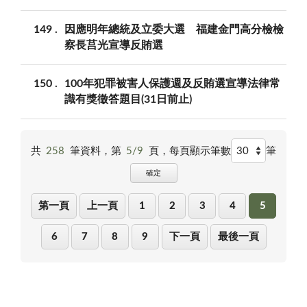
149
因應明年總統及立委大選 福建金門高分檢檢
察長莒光宣導反賄選
150
100年犯罪被害人保護週及反賄選宣導法律常
識有獎徵答題目(31日前止)
共
258
筆資料，第
5/9
頁，
每頁顯示筆數
筆
確定
第一頁
上一頁
1
2
3
4
5
6
7
8
9
下一頁
最後一頁