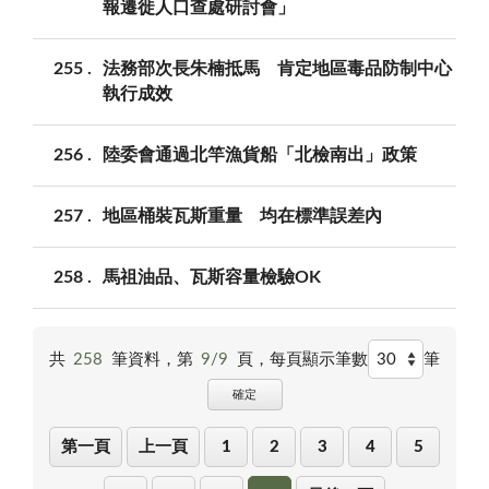
報遷徙人口查處研討會」
255
法務部次長朱楠抵馬 肯定地區毒品防制中心
執行成效
256
陸委會通過北竿漁貨船「北檢南出」政策
257
地區桶裝瓦斯重量 均在標準誤差內
258
馬祖油品、瓦斯容量檢驗OK
共
258
筆資料，第
9/9
頁，
每頁顯示筆數
筆
確定
第一頁
上一頁
1
2
3
4
5