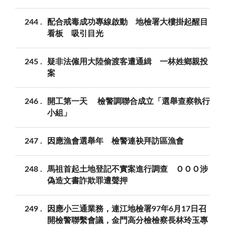
244
配合戒毒成功專線啟動 地檢署大樓掛起醒目
看板 吸引目光
245
疑非法僱用大陸偷渡客遭通緝 一林姓鄉親投
案
246
開工第一天 檢警調聯合成立「選舉查察執行
小組」
247
因應漁會選舉年 檢警連袂拜訪區漁會
248
馬祖首起土地登記不實案進行調查 ＯＯＯ涉
偽造文書詐欺罪遭聲押
249
因應小三通業務，連江地檢署97年6月17日召
開檢警聯繫會議，金門高分檢檢察長林玲玉專